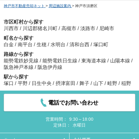
神戸市不動産売却ネット
>
周辺施設案内
>
神戸市須磨区
市区町村から探す
川西市
/
川辺郡猪名川町
/
高槻市
/
淡路市
/
尼崎市
町名から探す
白金
/
南平台
/
生穂
/
水明台
/
清和台西
/
塚口町
路線から探す
能勢電鉄妙見線
/
能勢電鉄日生線
/
東海道本線
/
山陽本線
/
阪急神戸本線
/
阪急伊丹線
駅から探す
塚口
/
平野
/
日生中央
/
摂津富田
/
舞子
/
山下
/
畦野
/
稲野
電話でお問い合わせ
営業時間：
9:30～18:00
定休日：
水曜日