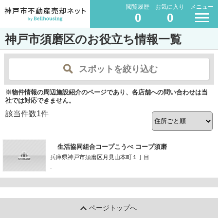
閲覧履歴
お気に入り
メニュー
0
0
神戸市須磨区のお役立ち情報一覧
スポットを絞り込む
※物件情報の周辺施設紹介のページであり、各店舗への問い合わせは当
社では対応できません。
該当件数
1
件
生活協同組合コープこうべ コープ須磨
兵庫県神戸市須磨区月見山本町１丁目
-
ページトップへ