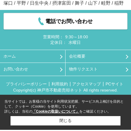
塚口
/
平野
/
日生中央
/
摂津富田
/
舞子
/
山下
/
畦野
/
稲野
電話でお問い合わせ
営業時間：
9:30～18:00
定休日：
水曜日
ホーム
会社概要
お問い合わせ
物件リクエスト
プライバシーポリシー
利用規約
アクセスマップ
PCサイト
Copyright(c) 神戸市不動産売却ネット All rights reserved.
当サイトでは、お客様の当サイト利用状況把握、サービス向上検討を目的と
して、クッキー（Cookie）を使用しています。
詳しくは、当社の
「Cookieの取扱いについて」
をご確認ください。
閉じる