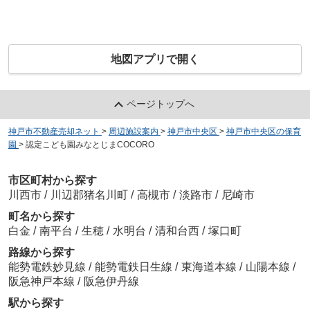
地図アプリで開く
ページトップへ
神戸市不動産売却ネット
>
周辺施設案内
>
神戸市中央区
>
神戸市中央区の保育
園
>
認定こども園みなとじまCOCORO
市区町村から探す
川西市
/
川辺郡猪名川町
/
高槻市
/
淡路市
/
尼崎市
町名から探す
白金
/
南平台
/
生穂
/
水明台
/
清和台西
/
塚口町
路線から探す
能勢電鉄妙見線
/
能勢電鉄日生線
/
東海道本線
/
山陽本線
/
阪急神戸本線
/
阪急伊丹線
駅から探す