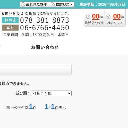
最終更新：2026年08月07日
00
00
件
件
最近見た物件
検討リスト
営業時間：9:30～18:00
定休日：水曜日
は対応できません。
並び順：
1
1-1
該当公開件数
件
件表示