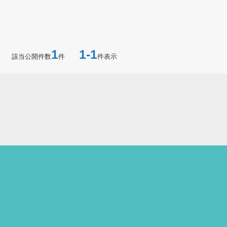
1
1-1
該当公開件数
件
件表示