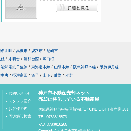
猪名川町
/
高槻市
/
淡路市
/
尼崎市
生穂
/
水明台
/
清和台西
/
塚口町
能勢電鉄日生線
/
東海道本線
/
山陽本線
/
阪急神戸本線
/
阪急伊丹線
生中央
/
摂津富田
/
舞子
/
山下
/
畦野
/
稲野
神戸市不動産売却ネット
お問い合わせ
売却に特化している不動産屋
スタッフ紹介
お客様の声
兵庫県神戸市中央区新港町17 ONE LIGHT海岸通 201
周辺施設検索
TEL:0783818873
FAX:0783818285
Copyright(c) 神戸市不動産売却ネット