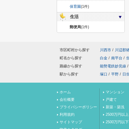
保育園
(1件)
生活
郵便局
(1件)
市区町村から探す
川西市
/
川辺郡
町名から探す
白金
/
南平台
/
路線から探す
能勢電鉄妙見線
/
駅から探す
塚口
/
平野
/
日
ホーム
マンション
会社概要
戸建て
プライバシーポリシー
新築・築浅
利用規約
2500万円以上
サイトマップ
2500万円以下