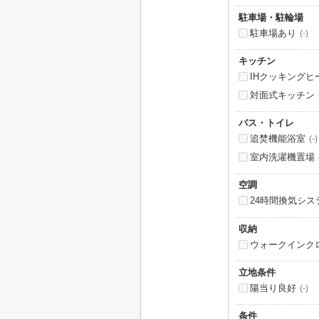
駐車場・駐輪場
駐車場あり
(-)
キッチン
IHクッキングヒ
対面式キッチン
バス・トイレ
追焚機能浴室
(-)
室内洗濯機置場
空調
24時間換気シス
収納
ウォークインク
立地条件
陽当り良好
(-)
条件