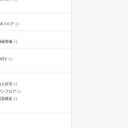
OAフロア
(-)
機械警備
(-)
ATV
(-)
輸入住宅
(-)
ワンフロア
(-)
耐震構造
(-)