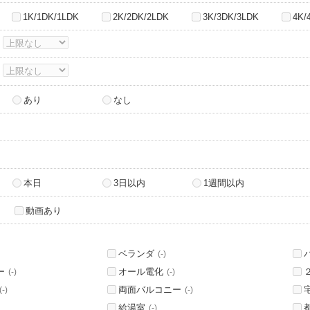
1K/1DK/1LDK
2K/2DK/2LDK
3K/3DK/3LDK
4K/
～
～
あり
なし
本日
3日以内
1週間以内
動画あり
ベランダ
(-)
ー
オール電化
(-)
(-)
両面バルコニー
(-)
(-)
給湯室
(-)