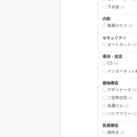
下水道
(-)
内装
複層ガラス
(-)
セキュリティ
オートロック
(-)
通信・放送
CS
(-)
インターネット
建物構造
デザイナーズ
(-)
二世帯住宅
(-)
高層ビル
(-)
バリアフリー
(-)
部屋構造
南向き
(-)