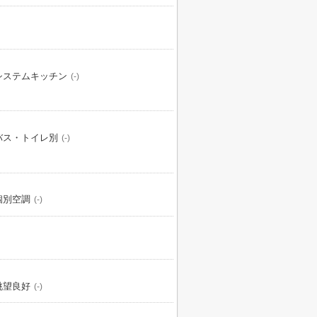
システムキッチン
(-)
バス・トイレ別
(-)
個別空調
(-)
眺望良好
(-)