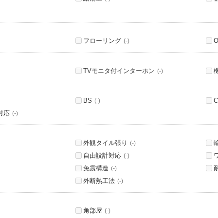
フローリング
(-)
TVモニタ付インターホン
(-)
BS
C
(-)
対応
(-)
外観タイル張り
(-)
自由設計対応
(-)
免震構造
(-)
外断熱工法
(-)
角部屋
(-)