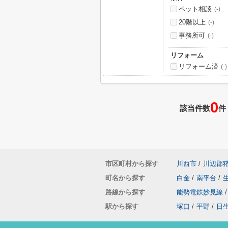
ペット相談
(-)
20階以上
(-)
事務所可
(-)
リフォーム
リフォーム済
(-)
0
該当件数
件
市区町村から探す
川西市
/
川辺郡
町名から探す
白金
/
南平台
/
路線から探す
能勢電鉄妙見線
/
駅から探す
塚口
/
平野
/
日