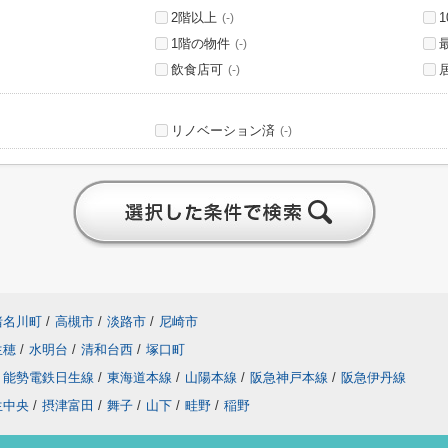
2階以上
(-)
1階の物件
(-)
飲食店可
(-)
リノベーション済
(-)
猪名川町
/
高槻市
/
淡路市
/
尼崎市
生穂
/
水明台
/
清和台西
/
塚口町
能勢電鉄日生線
/
東海道本線
/
山陽本線
/
阪急神戸本線
/
阪急伊丹線
生中央
/
摂津富田
/
舞子
/
山下
/
畦野
/
稲野