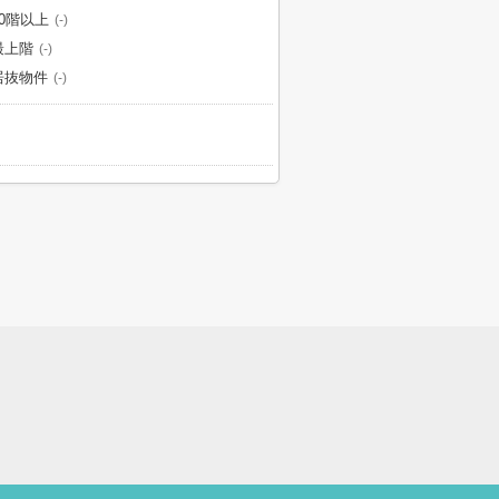
10階以上
(-)
最上階
(-)
居抜物件
(-)