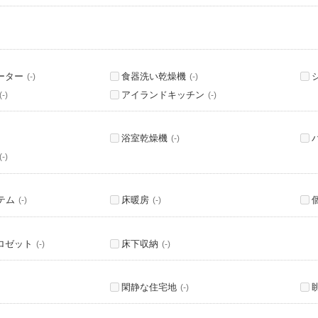
ーター
食器洗い乾燥機
(-)
(-)
アイランドキッチン
(-)
(-)
浴室乾燥機
(-)
(-)
テム
床暖房
(-)
(-)
ロゼット
床下収納
(-)
(-)
閑静な住宅地
(-)