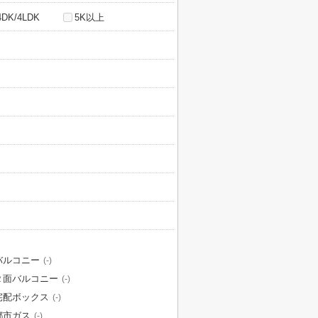
4DK/4LDK
5K以上
バルコニー
(-)
２面バルコニー
(-)
宅配ボックス
(-)
都市ガス
(-)