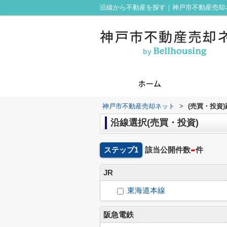
沿線から不動産を探す｜神戸市不動産売却
神戸市不動産売却ネット
>
(売買・投資
沿線選択(売買・投資)
-
ステップ1
該当公開件数
件
JR
東海道本線
阪急電鉄