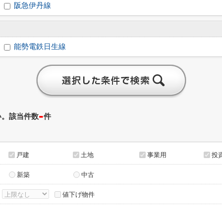
阪急伊丹線
能勢電鉄日生線
-
い。該当件数
件
戸建
土地
事業用
投
新築
中古
～
値下げ物件