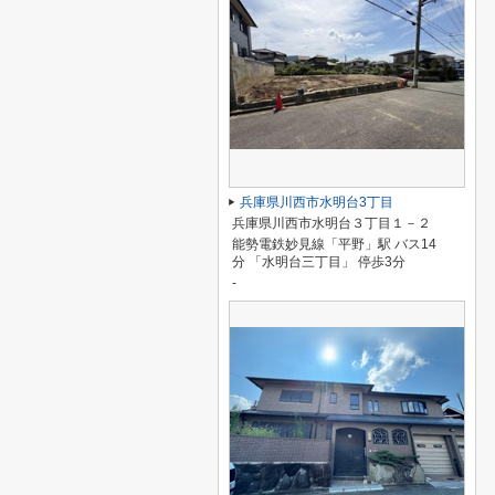
兵庫県川西市水明台3丁目
兵庫県川西市水明台３丁目１－２
能勢電鉄妙見線「平野」駅 バス14
分 「水明台三丁目」 停歩3分
-