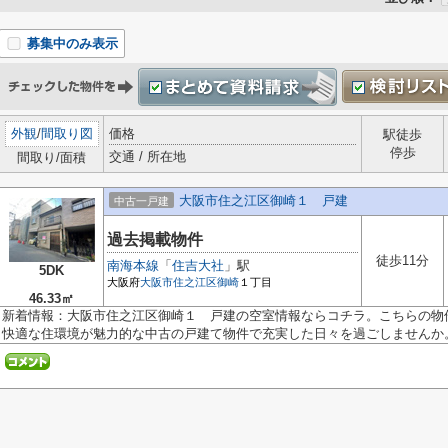
募集中のみ表示
外観
/
間取り図
価格
駅徒歩
停歩
交通 / 所在地
間取り/面積
大阪市住之江区御崎１ 戸建
中古一戸建
過去掲載物件
徒歩11分
南海本線
「
住吉大社
」駅
5DK
大阪府
大阪市住之江区
御崎
１丁目
46.33㎡
新着情報：大阪市住之江区御崎１ 戸建の空室情報ならコチラ。こちらの物件
快適な住環境が魅力的な中古の戸建て物件で充実した日々を過ごしませんか。.