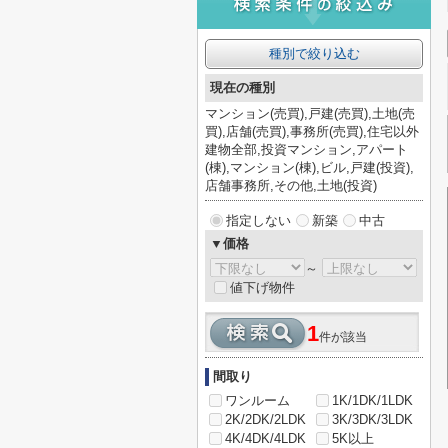
種別で絞り込む
現在の種別
マンション(売買),戸建(売買),土地(売
買),店舗(売買),事務所(売買),住宅以外
建物全部,投資マンション,アパート
(棟),マンション(棟),ビル,戸建(投資),
店舗事務所,その他,土地(投資)
指定しない
新築
中古
▼価格
～
値下げ物件
1
件が該当
間取り
ワンルーム
1K/1DK/1LDK
2K/2DK/2LDK
3K/3DK/3LDK
4K/4DK/4LDK
5K以上