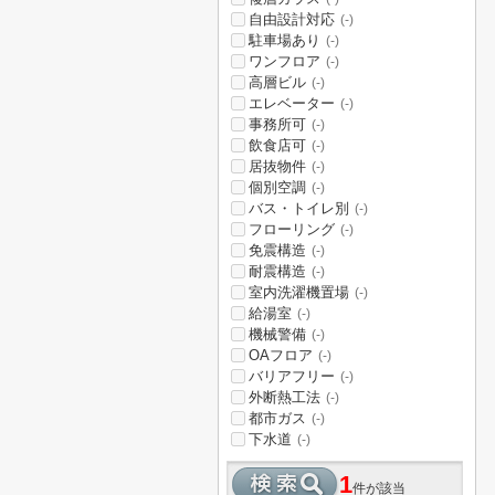
自由設計対応
(-)
駐車場あり
(-)
ワンフロア
(-)
高層ビル
(-)
エレベーター
(-)
事務所可
(-)
飲食店可
(-)
居抜物件
(-)
個別空調
(-)
バス・トイレ別
(-)
フローリング
(-)
免震構造
(-)
耐震構造
(-)
室内洗濯機置場
(-)
給湯室
(-)
機械警備
(-)
OAフロア
(-)
バリアフリー
(-)
外断熱工法
(-)
都市ガス
(-)
下水道
(-)
1
件が該当