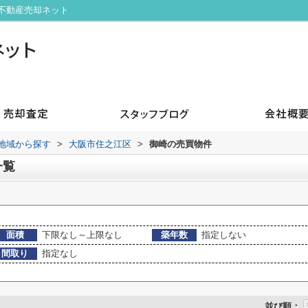
不動産売却ネット
)地域から探す
>
大阪市住之江区
>
御崎の売買物件
一覧
面積
下限なし～上限なし
築年数
指定しない
間取り
指定なし
並び順：