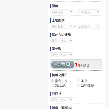
面積
～
土地面積
～
駅からの徒歩
築年数
1
件が該当
情報公開日
指定しない
本日
3日以内
1週間以内
利回り
画像・動画あり