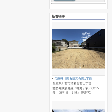
新着物件
兵庫県川西市清和台西1丁目
兵庫県川西市清和台西１丁目
能勢電鉄妙見線「畦野」駅 バス15
分 「清和台一丁目」 停歩3分
-