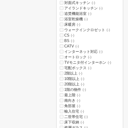
対面式キッチン
(-)
アイランドキッチン
(-)
追焚機能浴室
(-)
浴室乾燥機
(-)
床暖房
(-)
ウォークインクロゼット
(-)
CS
(-)
BS
(-)
CATV
(-)
インターネット対応
(-)
オートロック
(-)
TVモニタ付インターホン
(-)
宅配ボックス
(-)
2階以上
(-)
10階以上
(-)
20階以上
(-)
1階の物件
(-)
最上階
(-)
南向き
(-)
角部屋
(-)
輸入住宅
(-)
二世帯住宅
(-)
床下収納
(-)
複層ガラス
(-)