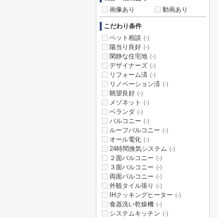
画像あり
動画あり
こだわり条件
ペット相談
(-)
陽当り良好
(-)
閑静な住宅地
(-)
デザイナーズ
(-)
リフォーム済
(-)
リノベーション済
(-)
眺望良好
(-)
メゾネット
(-)
ベランダ
(-)
バルコニー
(-)
ルーフバルコニー
(-)
オール電化
(-)
24時間換気システム
(-)
２面バルコニー
(-)
３面バルコニー
(-)
両面バルコニー
(-)
外観タイル張り
(-)
IHクッキングヒーター
(-)
食器洗い乾燥機
(-)
システムキッチン
(-)