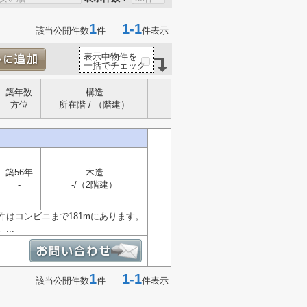
1
1-1
該当公開件数
件
件表示
表示中物件を
一括でチェック
築年数
構造
方位
所在階 / （階建）
築56年
木造
-
-/（2階建）
はコンビニまで181mにあります。
..
1
1-1
該当公開件数
件
件表示