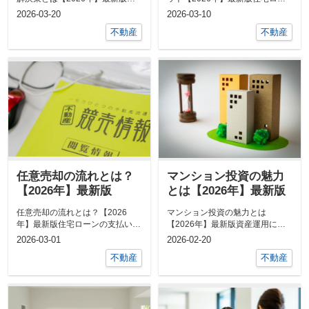
動産の売却を検討している方は、
ンが支払えなくなった場合、物件
2026-03-20
2026-03-10
いろいろ...
が競売に...
不動産
不動産
任意売却の流れとは？
マンション投資の魅力
【2026年】最新版
とは【2026年】最新版
任意売却の流れとは？【2026
マンション投資の魅力とは
年】最新版住宅ローンの支払いを
【2026年】最新版資産運用に興
滞納すると、最悪の場合には住宅
味を持っている方は、マンション
2026-03-01
2026-02-20
を差し押さ...
投資も気になり...
不動産
不動産