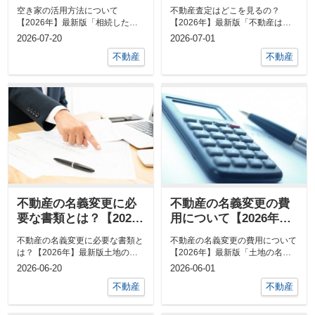
版
空き家の活用方法について
不動産査定はどこを見るの？
【2026年】最新版「相続したけ
【2026年】最新版「不動産は査
ど利用していない家はどうしたら
定時にどこを見ているのだろ
2026-07-20
2026-07-01
いいのか」とお...
う？」と不動産に...
不動産
不動産
不動産の名義変更に必
不動産の名義変更の費
要な書類とは？【2026
用について【2026年】
年】最新版
最新版
不動産の名義変更に必要な書類と
不動産の名義変更の費用について
は？【2026年】最新版土地の相
【2026年】最新版「土地の名義
続では何をやったら良いのだろう
変更は難しいんじゃないの？」と
2026-06-20
2026-06-01
か？と不...
苦手意識...
不動産
不動産