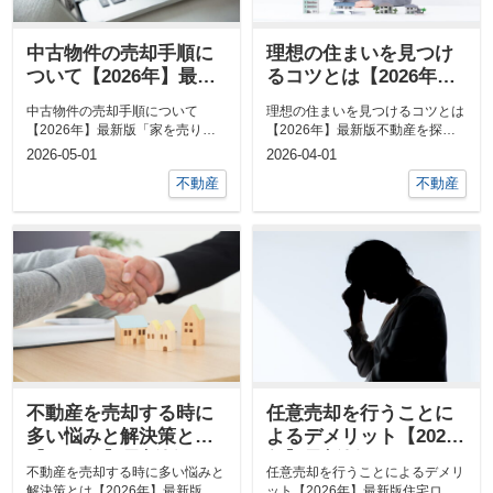
中古物件の売却手順に
理想の住まいを見つけ
ついて【2026年】最新
るコツとは【2026年】
版
最新版
中古物件の売却手順について
理想の住まいを見つけるコツとは
【2026年】最新版「家を売りた
【2026年】最新版不動産を探し
いけど、何から始めたらいいのか
ている方は、理想の住まいについ
2026-05-01
2026-04-01
分からない」...
て考えて...
不動産
不動産
不動産を売却する時に
任意売却を行うことに
多い悩みと解決策とは
よるデメリット【2026
【2026年】最新版
年】最新版
不動産を売却する時に多い悩みと
任意売却を行うことによるデメリ
解決策とは【2026年】最新版不
ット【2026年】最新版住宅ロー