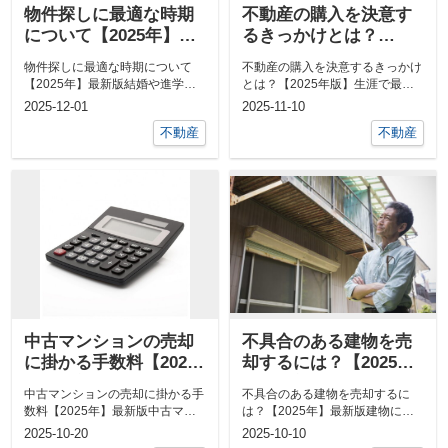
物件探しに最適な時期
不動産の購入を決意す
について【2025年】最
るきっかけとは？
新版
【2025年】最新版
物件探しに最適な時期について
不動産の購入を決意するきっかけ
【2025年】最新版結婚や進学ま
とは？【2025年版】生涯で最も
たは転勤などで、新居を探してい
高い買い物と言われる不動産です
2025-12-01
2025-11-10
る方もいら...
が、購入...
不動産
不動産
中古マンションの売却
不具合のある建物を売
に掛かる手数料【2025
却するには？【2025
年】最新版
年】最新版
中古マンションの売却に掛かる手
不具合のある建物を売却するに
数料【2025年】最新版中古マン
は？【2025年】最新版建物に何
ションといった不動産の売却を検
らかの不具合がある場合、どうす
2025-10-20
2025-10-10
討した場...
れば売却で...