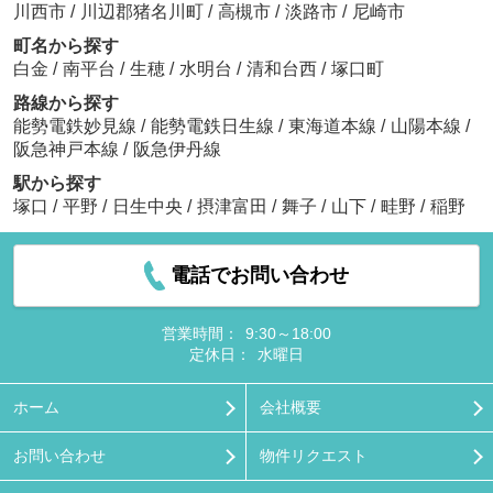
川西市
/
川辺郡猪名川町
/
高槻市
/
淡路市
/
尼崎市
町名から探す
白金
/
南平台
/
生穂
/
水明台
/
清和台西
/
塚口町
路線から探す
能勢電鉄妙見線
/
能勢電鉄日生線
/
東海道本線
/
山陽本線
/
阪急神戸本線
/
阪急伊丹線
駅から探す
塚口
/
平野
/
日生中央
/
摂津富田
/
舞子
/
山下
/
畦野
/
稲野
電話でお問い合わせ
営業時間：
9:30～18:00
定休日：
水曜日
ホーム
会社概要
お問い合わせ
物件リクエスト