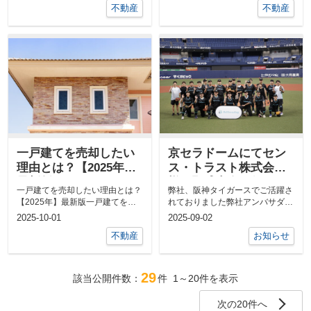
不動産
不動産
一戸建てを売却したい
京セラドームにてセン
理由とは？【2025年】
ス・トラスト株式会社
最新版
様と野球大会を行いま
一戸建てを売却したい理由とは？
弊社、阪神タイガースでご活躍さ
した。
【2025年】最新版一戸建てを売
れておりました弊社アンバサダー
却したい時には、どのような理由
の今成亮太さんやセンス・トラス
2025-10-01
2025-09-02
があるの...
トさんに糸...
不動産
お知らせ
29
該当公開件数：
件
1～20
件を表示
次の20件へ